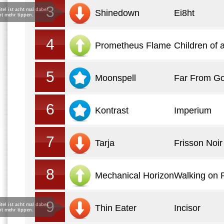
3
Shinedown
Ei8ht
4
Prometheus Flame
Children of 
5
Moonspell
Far From G
6
Kontrast
Imperium
7
Tarja
Frisson Noir
8
Mechanical Horizon
Walking on 
9
Thin Eater
Incisor